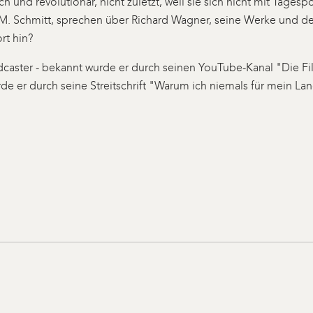
h und revolutionär, nicht zuletzt, weil sie sich nicht mit Tage
 Schmitt, sprechen über Richard Wagner, seine Werke und der
rt hin?
odcaster - bekannt wurde er durch seinen YouTube-Kanal "Die Fi
de er durch seine Streitschrift "Warum ich niemals für mein L