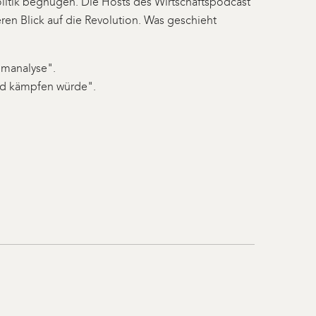
spolitik begnügen. Die Hosts des Wirtschaftspodcast
en Blick auf die Revolution. Was geschieht
lmanalyse".
and kämpfen würde".