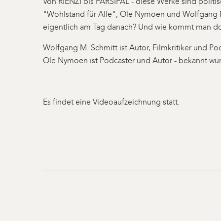
Von RIENZI bis PARSIFAL - diese Werke sind politisc
"Wohlstand für Alle", Ole Nymoen und Wolfgang M.
eigentlich am Tag danach? Und wie kommt man do
Wolfgang M. Schmitt ist Autor, Filmkritiker und P
Ole Nymoen ist Podcaster und Autor - bekannt wur
Es findet eine Videoaufzeichnung statt.