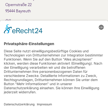
Opernstraße 22
95444 Bayreuth
Öffnungszeiten:
Montag – Freitag: 10 – 17 Uhr
Samstag: 10 – 14 Uhr
+49 (0)921-69001
Kontakt
info(at)friedrichsforum.de
+49 (0) 921 / 25 20-80