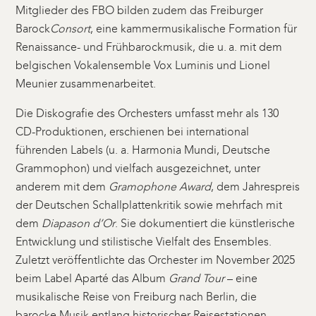
Mitglieder des FBO bilden zudem das Freiburger
Barock
Consort
, eine kammermusikalische Formation für
Renaissance- und Frühbarockmusik, die u. a. mit dem
belgischen Vokalensemble Vox Luminis und Lionel
Meunier zusammenarbeitet.
Die Diskografie des Orchesters umfasst mehr als 130
CD-Produktionen, erschienen bei international
führenden Labels (u. a. Harmonia Mundi, Deutsche
Grammophon) und vielfach ausgezeichnet, unter
anderem mit dem
Gramophone Award
, dem Jahrespreis
der Deutschen Schallplattenkritik sowie mehrfach mit
dem
Diapason d’Or
. Sie dokumentiert die künstlerische
Entwicklung und stilistische Vielfalt des Ensembles.
Zuletzt veröffentlichte das Orchester im November 2025
beim Label Aparté das Album
Grand Tour
– eine
musikalische Reise von Freiburg nach Berlin, die
barocke Musik entlang historischer Reisestationen