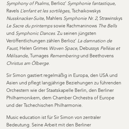
Symphony of Psalms
, Berlioz’
Symphonie fantastique
,
Ravels
L’enfant et les sortilèges
, Tschaikowskys
Nussknacker-Suite
, Mahlers
Symphonie Nr. 2
, Strawinskys
Le Sacre du printemps
sowie Rachmaninows
The Bells
und
Symphonic Dances
. Zu seinen jüngsten
Veröffentlichungen zählen Berlioz’
La damnation de
Faust
, Helen Grimes
Woven Space
, Debussys
Pelléas et
Mélisande
, Turnages
Remembering
und Beethovens
Christus am Ölberge
.
Sir Simon gastiert regelmäßig in Europa, den USA und
Asien und pflegt langjährige Beziehungen zu führenden
Orchestern wie der Staatskapelle Berlin, den Berliner
Philharmonikern, dem Chamber Orchestra of Europe
und der Tschechischen Philharmonie.
Music education ist für Sir Simon von zentraler
Bedeutung. Seine Arbeit mit den Berliner