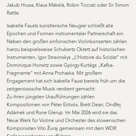
Jakub Hrusa, Klaus Mäkelä, Robin Ticciati oder Sir Simon
Rattle.
Isabelle Fausts künstlerische Neugier schließt alle
Epochen und Formen instrumentaler Partnerschaft ein.
Neben den großen sinfonischen Violinkonzerten zählen
hierzu beispielsweise Schuberts Oktett auf historischen
Instrumenten, Igor Stravinskys „L’Histoire du Soldat“ mit
Dominique Horwitz sowie György Kurtágs „Kafka-
Fragmente" mit Anna Prohaska. Mit großem
Engagement hat sich Isabelle Faust bereits früh um die
zeitgenössische Musik verdient gemacht:
Zu ihren jüngsten Uraufführungen zählen
Kompositionen von Péter Eötvös, Brett Dean, Ondřej
Adámek und Rune Glerup. Im Mai 2026 wird sie das
Neue Werk für Violine und Orchester des slowenischen
Komponisten Vito Žuraj gemeinsam mit dem WDR