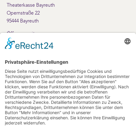
Theaterkasse Bayreuth
Opernstraße 22
95444 Bayreuth
Öffnungszeiten:
Montag – Freitag: 10 – 17 Uhr
Samstag: 10 – 14 Uhr
+49 (0)921-69001
Kontakt
info(at)friedrichsforum.de
+49 (0) 921 / 25 20-80