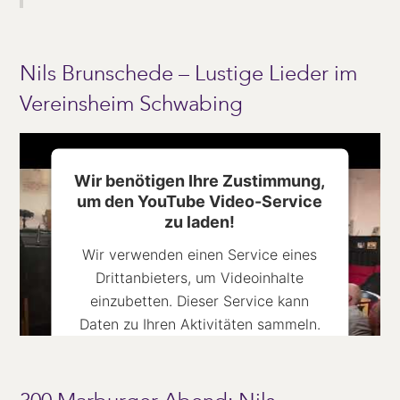
Nils Brunschede – Lustige Lieder im
Vereinsheim Schwabing
Wir benötigen Ihre Zustimmung,
um den YouTube Video-Service
zu laden!
Wir verwenden einen Service eines
Drittanbieters, um Videoinhalte
einzubetten. Dieser Service kann
Daten zu Ihren Aktivitäten sammeln.
Bitte lesen Sie die Details durch und
stimmen Sie der Nutzung des Service
zu, um dieses Video anzusehen.