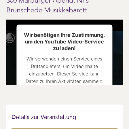
300 Marburger Abend: Nils
Brunschede Musikkabarett
Mehr Informationen
Akzeptieren
Wir benötigen Ihre Zustimmung,
powered by
Usercentrics Consent
um den YouTube Video-Service
Management Platform
&
eRecht24
zu laden!
Wir verwenden einen Service eines
Drittanbieters, um Videoinhalte
einzubetten. Dieser Service kann
Daten zu Ihren Aktivitäten sammeln.
Bitte lesen Sie die Details durch und
stimmen Sie der Nutzung des Service
zu, um dieses Video anzusehen.
Details zur Veranstaltung
Mehr Informationen