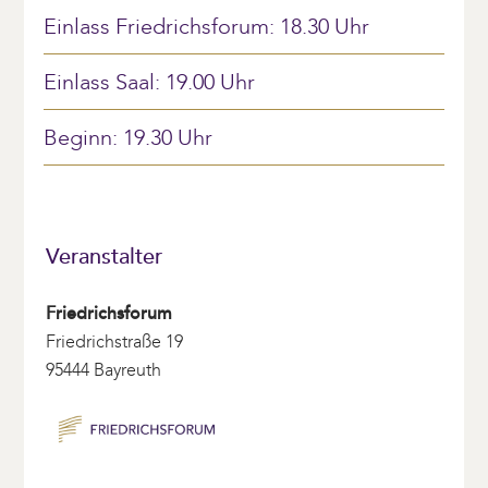
Akzeptieren
Einlass Friedrichsforum: 18.30 Uhr
powered by
Usercentrics Consent
Einlass Saal: 19.00 Uhr
Management Platform
&
eRecht24
Beginn: 19.30 Uhr
Veranstalter
Friedrichsforum
Friedrichstraße 19
95444 Bayreuth