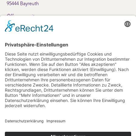
95444 Bayreuth
Öffnungszeiten:
Montag – Freitag: 10 – 17 Uhr
Samstag: 10 – 14 Uhr
+49 (0)921-69001
Kontakt
info(at)friedrichsforum.de
+49 (0) 921 / 25 20-80