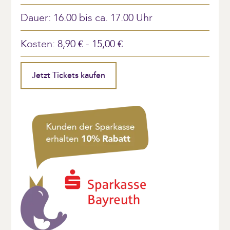
Akzeptieren
Dauer: 16.00 bis ca. 17.00 Uhr
powered by
Usercentrics Consent
Kosten: 8,90 € - 15,00 €
Management Platform
&
eRecht24
Jetzt Tickets kaufen