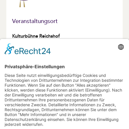
Veranstaltungsort
Kulturbühne Reichshof
Maximilianstraße 28
95444 Bayreuth
Veranstalter
Friedrichsforum Bayreuth
Kontakt: Nadja Durchholz M.A.
0921 25 20-82
nadja.durchholz@stadt.bayreuth.de